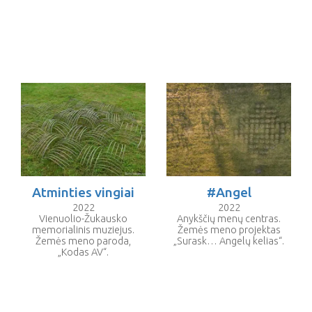
Atminties vingiai
#Angel
2022
2022
Vienuolio-Žukausko
Anykščių menų centras.
memorialinis muziejus.
Žemės meno projektas
Žemės meno paroda,
„Surask… Angelų kelias“.
„Kodas AV“.