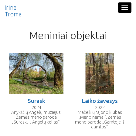
Pereiti į pagrindinį turinį
Irina
Togg
Troma
navig
Meniniai objektai
Surask
Laiko žavesys
2024
2022
Anykščių Angelų muziejus.
Mažeikių rajono klubas
Žemės meno paroda
„Mano namai“. Žemės
„Surask… Angelų kelias“.
meno paroda „Gamtoje iš
gamtos“.