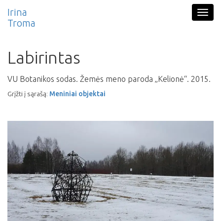
Pereiti į pagrindinį turinį
Irina
Togg
Troma
navig
Labirintas
VU Botanikos sodas. Žemės meno paroda „Kelionė“.
2015
Grįžti į sąrašą:
Meniniai objektai