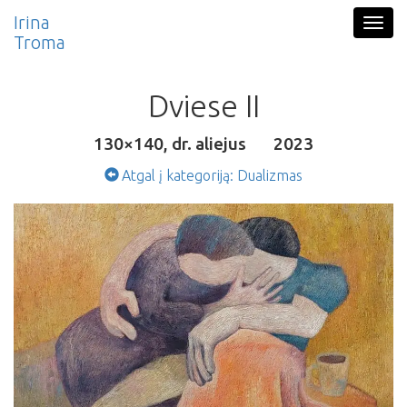
Pereiti į pagrindinį turinį
Irina
Togg
Troma
navig
Dviese II
130×140, dr. aliejus
2023
Atgal į kategoriją: Dualizmas