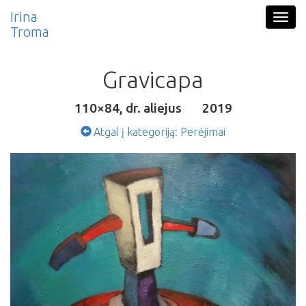
Pereiti į pagrindinį turinį
Irina
Togg
Troma
navig
Gravicapa
110×84, dr. aliejus
2019
Atgal į kategoriją: Perėjimai