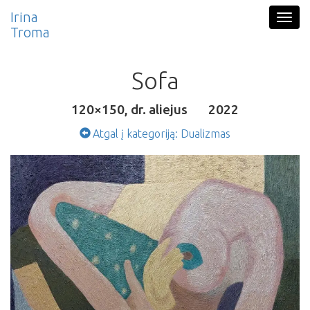
Pereiti į pagrindinį turinį
Irina
Togg
Troma
navig
Sofa
120×150, dr. aliejus
2022
Atgal į kategoriją: Dualizmas