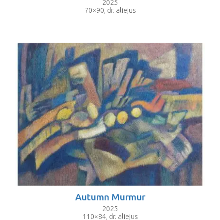
2025
70×90, dr. aliejus
Autumn Murmur
2025
110×84, dr. aliejus