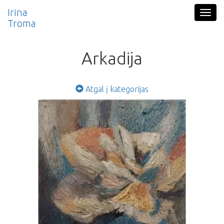
Pereiti į pagrindinį turinį
Irina
Togg
Troma
navig
Arkadija
Atgal į kategorijas