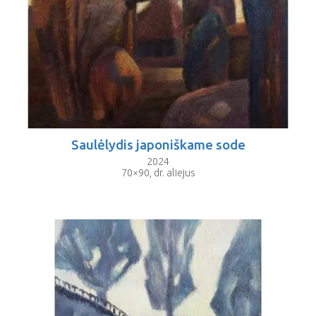
Saulėlydis japoniškame sode
2024
70×90, dr. aliejus